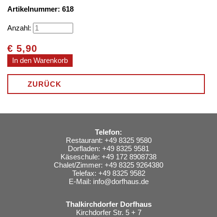
Artikelnummer: 618
Anzahl:
€
5,90
ZURÜCK
Telefon:
Restaurant: +49 8325 9580
Dorfladen: +49 8325 9581
Käseschule: +49 172 8908738
Chalet/Zimmer: +49 8325 9264380
Telefax: +49 8325 9582
E-Mail:
info@dorfhaus.de
Thalkirchdorfer Dorfhaus
Kirchdorfer Str. 5 + 7