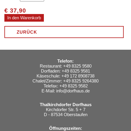
€
37,90
ZURÜCK
Telefon:
Restaurant: +49 8325 9580
Dorfladen: +49 8325 9581
Käseschule: +49 172 8908738
Chalet/Zimmer: +49 8325 9264380
Telefax: +49 8325 9582
E-Mail:
info@dorfhaus.de
Thalkirchdorfer Dorfhaus
Kirchdorfer Str. 5 + 7
D - 87534 Oberstaufen
Öffnungszeiten: