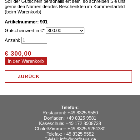
Soll der Gutschein personalisiert sein, so schreiben Sie uns
gerne den Namen der/des Beschenkten im Kommentarfeld
(beim Warenkorb)
Artikelnummer: 901
Pflichtfeld
Gutscheinwert in €
*
Anzahl:
€
300,00
ZURÜCK
Telefon:
Restaurant: +49 8325 9580
Dorfladen: +49 8325 9581
Käseschule: +49 172 8908738
Chalet/Zimmer: +49 8325 9264380
Telefax: +49 8325 9582
E-Mail:
info@dorfhaus.de