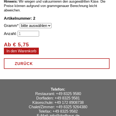
Hinweis:
Wir wiegen und vakuumieren den ausgewählten Käse.
Die
Preise können aufgrund von grammgenauer Berechnung leicht
abweichen.
Artikelnummer: 2
Pflichtfeld
Gramm
*
Anzahl:
Ab
€
5,75
ZURÜCK
Telefon:
Restaurant: +49 8325 9580
Dorfladen: +49 8325 9581
Käseschule: +49 172 8908738
Chalet/Zimmer: +49 8325 9264380
Telefax: +49 8325 9582
E-Mail:
info@dorfhaus.de