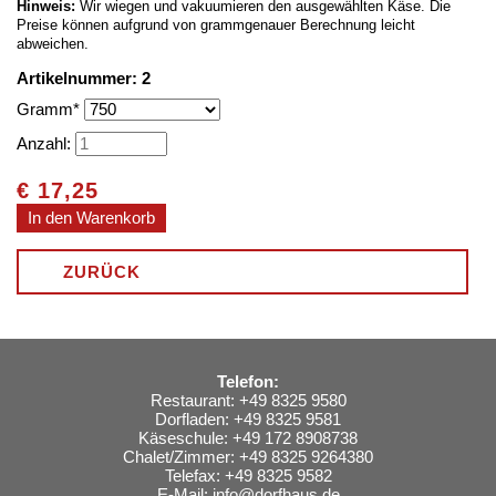
Hinweis:
Wir wiegen und vakuumieren den ausgewählten Käse.
Die
Preise können aufgrund von grammgenauer Berechnung leicht
abweichen.
Artikelnummer: 2
Pflichtfeld
Gramm
*
Anzahl:
€
17,25
ZURÜCK
Telefon:
Restaurant: +49 8325 9580
Dorfladen: +49 8325 9581
Käseschule: +49 172 8908738
Chalet/Zimmer: +49 8325 9264380
Telefax: +49 8325 9582
E-Mail:
info@dorfhaus.de