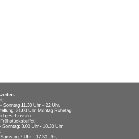
zeiten:
t:
– Sonntag 11.30 Uhr – 22 Uhr,
stellung: 21.00 Uhr, Montag Ruhetag
nd geschlossen.
Frühstücksbuffet:
- Sonntag: 8.00 Uhr - 10.30 Uhr
:
Samstag 7 Uhr – 17.30 Uhr,