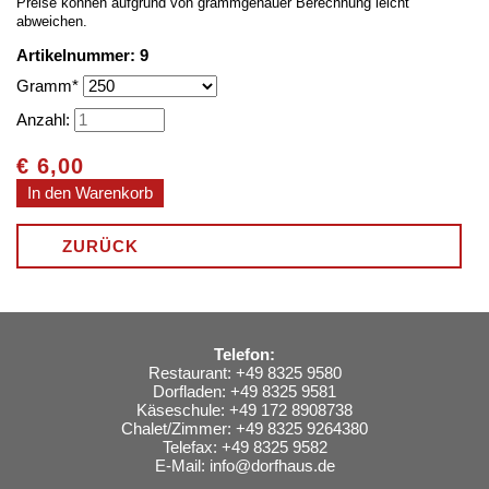
Preise können aufgrund von grammgenauer Berechnung leicht
abweichen.
Artikelnummer: 9
Pflichtfeld
Gramm
*
Anzahl:
€
6,00
ZURÜCK
Telefon:
Restaurant: +49 8325 9580
Dorfladen: +49 8325 9581
Käseschule: +49 172 8908738
Chalet/Zimmer: +49 8325 9264380
Telefax: +49 8325 9582
E-Mail:
info@dorfhaus.de