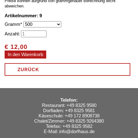
Preise können aufgrund von grammgenauer Berechnung leicht
abweichen.
Artikelnummer: 9
Pflichtfeld
Gramm
*
Anzahl:
€
12,00
ZURÜCK
Telefon:
Restaurant: +49 8325 9580
Dorfladen: +49 8325 9581
Käseschule: +49 172 8908738
Chalet/Zimmer: +49 8325 9264380
Telefax: +49 8325 9582
E-Mail:
info@dorfhaus.de