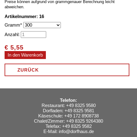
Preise können aufgrund von grammgenauer Berechnung leicht
abweichen.
Artikelnummer: 16
Pflichtfeld
Gramm
*
Anzahl:
€
5,55
ZURÜCK
Telefon:
Restaurant: +49 8325 9580
Dorfladen: +49 8325 9581
Käseschule: +49 172 8908738
Chalet/Zimmer: +49 8325 9264380
Telefax: +49 8325 9582
E-Mail:
info@dorfhaus.de