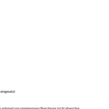
 eingesetzt
en aufgrund von grammgenauer Berechnung leicht abweichen.