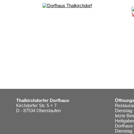
Thalkirchdorfer Dorfhaus
Öffnungs
Kirchdorfer Str. 5 + 7
Restauran
D - 87534 Oberstaufen
Dienstag 
letzte Be
Heiligabe
Dorfhaus-
Dienstag 