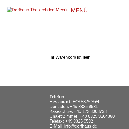
MENÜ
Ihr Warenkorb ist leer.
Telefon:
Restaurant: +49 8325 9580
Dorfladen: +49 8325 9581
Käseschule: +49 172 8908738
Chalet/Zimmer: +49 8325 9264380
Telefax: +49 8325 9582
E-Mail:
info@dorfhaus.de