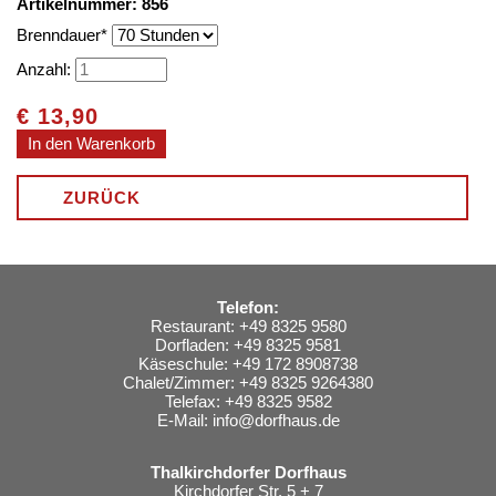
Artikelnummer: 856
Pflichtfeld
Brenndauer
*
Anzahl:
€
13,90
ZURÜCK
Telefon:
Restaurant: +49 8325 9580
Dorfladen: +49 8325 9581
Käseschule: +49 172 8908738
Chalet/Zimmer: +49 8325 9264380
Telefax: +49 8325 9582
E-Mail:
info@dorfhaus.de
Thalkirchdorfer Dorfhaus
Kirchdorfer Str. 5 + 7