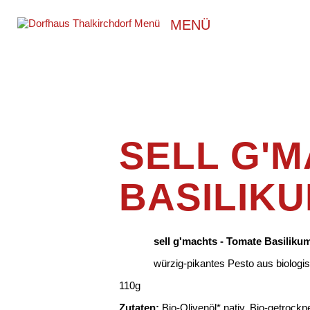
MENÜ
SELL G'M
BASILIK
sell g'machts - Tomate Basiliku
würzig-pikantes Pesto aus biolog
110g
Zutaten:
Bio-Olivenöl* nativ, Bio-getroc