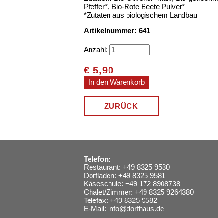
Pfeffer*, Bio-Rote Beete Pulver*
*Zutaten aus biologischem Landbau
Artikelnummer: 641
Anzahl:
€
5,90
ZURÜCK
Telefon:
Restaurant: +49 8325 9580
Dorfladen: +49 8325 9581
Käseschule: +49 172 8908738
Chalet/Zimmer: +49 8325 9264380
Telefax: +49 8325 9582
E-Mail:
info@dorfhaus.de