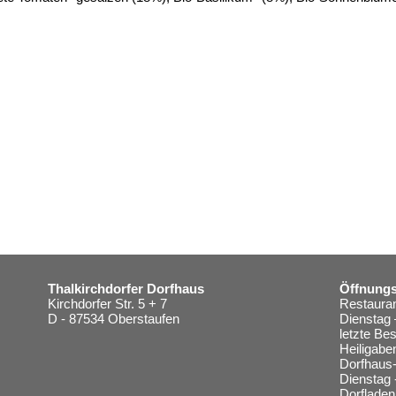
Thalkirchdorfer Dorfhaus
Öffnungs
Kirchdorfer Str. 5 + 7
Restauran
D - 87534 Oberstaufen
Dienstag 
letzte Be
Heiligabe
Dorfhaus-
Dienstag 
Dorfladen