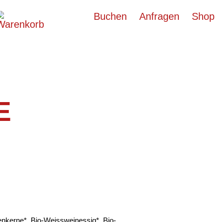
Buchen
Anfragen
Shop
E
enkerne*, Bio-Weissweinessig*, Bio-