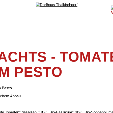
ACHTS - TOMAT
UM PESTO
m Pesto
ischem Anbau
knete Tomaten* gesalzen (18%), Bio-Basilikum* (8%), Bio-Sonnenblum