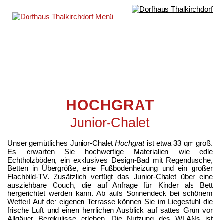
HOCHGRAT
Junior-Chalet
Unser gemütliches Junior-Chalet
Hochgrat
ist etwa 33 qm groß.
Es erwarten Sie hochwertige Materialien wie edle
Echtholzböden, ein exklusives Design-Bad mit Regendusche,
Betten in Übergröße, eine Fußbodenheizung und ein großer
Flachbild-TV. Zusätzlich verfügt das Junior-Chalet über eine
ausziehbare Couch, die auf Anfrage für Kinder als Bett
hergerichtet werden kann. Ab aufs Sonnendeck bei schönem
Wetter! Auf der eigenen Terrasse können Sie im Liegestuhl die
frische Luft und einen herrlichen Ausblick auf sattes Grün vor
Allgäuer Bergkulisse erleben. Die Nutzung des WLANs ist